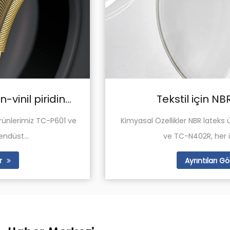
Tekstil için NBR Lateks
Kimyasal Özellikler NBR lateks ürünlerimiz, TC-N401R
ve TC-N402R, her ikisi de k...
Ayrıntıları Gör