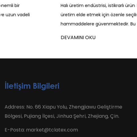
Halı üretim endüstrisi, istikrarlı ürün kalitesi ve verimli
üretim elde etmek için özenle seçilmiş
hammaddelere güvenmektedir. Bu malzeme...
DEVAMINI OKU
İletişim Bilgileri
Address: No. 66 Xiapu Yolu, Zhengjiawu Geliştirme
Bölgesi, Pujiang İlçesi, Jinhua Şehri, Zhejiang, Çin.
E-Posta:
market@tclatex.com