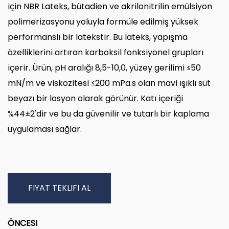
için NBR Lateks, bütadien ve akrilonitrilin emülsiyon
polimerizasyonu yoluyla formüle edilmiş yüksek
performanslı bir latekstir. Bu lateks, yapışma
özelliklerini artıran karboksil fonksiyonel grupları
içerir. Ürün, pH aralığı 8,5-10,0, yüzey gerilimi ≤50
mN/m ve viskozitesi ≤200 mPa.s olan mavi ışıklı süt
beyazı bir losyon olarak görünür. Katı içeriği
%44±2'dir ve bu da güvenilir ve tutarlı bir kaplama
uygulaması sağlar.
FIYAT TEKLIFI AL
ÖNCESI