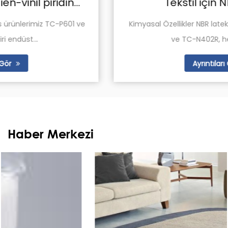
Tekstil için NBR Lateks
Kimyasal Özellikler NBR lateks ürünlerimiz, TC-N401R
ve TC-N402R, her ikisi de k...
Ayrıntıları Gör
Haber Merkezi