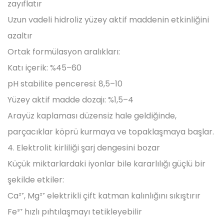
zayıflatır
Uzun vadeli hidroliz yüzey aktif maddenin etkinliğini
azaltır
Ortak formülasyon aralıkları:
Katı içerik: %45–60
pH stabilite penceresi: 8,5–10
Yüzey aktif madde dozajı: %1,5–4
Arayüz kaplaması düzensiz hale geldiğinde,
parçacıklar köprü kurmaya ve topaklaşmaya başlar.
4. Elektrolit kirliliği şarj dengesini bozar
Küçük miktarlardaki iyonlar bile kararlılığı güçlü bir
şekilde etkiler:
Ca²⁺, Mg²⁺ elektrikli çift katman kalınlığını sıkıştırır
Fe³⁺ hızlı pıhtılaşmayı tetikleyebilir