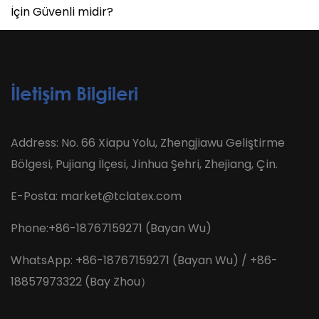
İçin Güvenli midir?
İletişim Bilgileri
Address: No. 66 Xiapu Yolu, Zhengjiawu Geliştirme
Bölgesi, Pujiang İlçesi, Jinhua Şehri, Zhejiang, Çin.
E-Posta:
market@tclatex.com
Phone:+86-18767159271 (Bayan Wu)
WhatsApp: +86-18767159271 (Bayan Wu) / +86-
18857973322 (Bay Zhou）