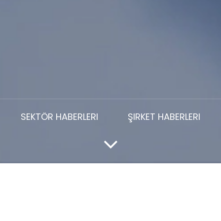
SEKTÖR HABERLERI
ŞIRKET HABERLERI
en Kopolimer Kullanımlarını An