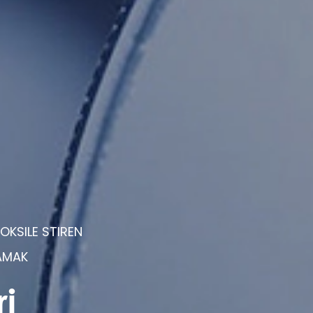
OKSILE STIREN
LAMAK
i