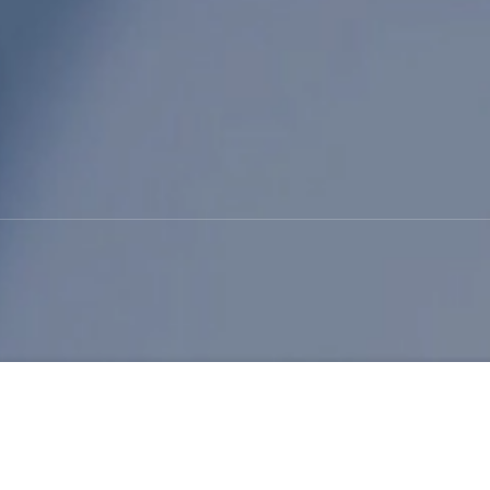
Karboksile Stiren Bütadi