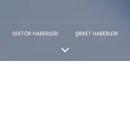
SEKTÖR HABERLERI
ŞIRKET HABERLERI
 Foamed SBR Latex
orter