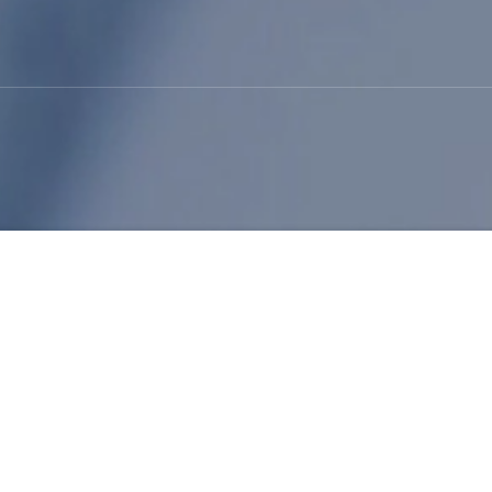
The Wide Application Of
Müellif: admin / 2024-08-30
ODM foamed SBR latex manufacturer and exp