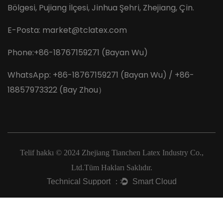
Bölgesi, Pujiang İlçesi, Jinhua Şehri, Zhejiang, Çin.
E-Posta:
market@tclatex.com
Phone:+86-18767159271 (Bayan Wu)
WhatsApp: +86-18767159271 (Bayan Wu) / +86-
18857973322 (Bay Zhou）
Telif hakkı © 2024
Zhejiang Tianchen Latex Industry Co.,
Ltd.
Tüm Hakları Saklıdır.