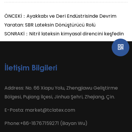
ÖNCEKİ：Ayakkabı ve Deri Endüstrisinde Devrim
Yaratan: SBR Lateksin Dönüştürücü Rolü
SONRAKİ：Nitril lateksin kimyasal direncini keşfedin
İletişim Bilgileri
Address: No. 66 Xiapu Yolu, Zhengjiawu Geliştirme
Bölgesi, Pujiang İlçesi, Jinhua Şehri, Zhejiang, Çin.
E-Posta:
market@tclatex.com
Phone:+86-18767159271 (Bayan Wu)