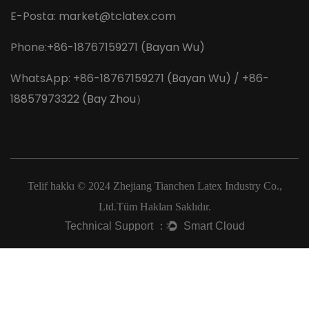
E-Posta:
market@tclatex.com
Phone:+86-18767159271 (Bayan Wu)
WhatsApp: +86-18767159271 (Bayan Wu) / +86-
18857973322 (Bay Zhou）
Telif hakkı © 2024
Zhejiang Tianchen Latex Industry Co.,
Ltd.
Tüm Hakları Saklıdır.