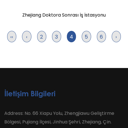
Zhejiang Doktora Sonrası İş İstasyonu
‹‹
‹
2
3
4
5
6
›
İletişim Bilgileri
Address: No. 66 Xiapu Yolu, Zhengjiawu Geliştirme
Bölgesi, Pujiang İlçesi, Jinhua Şehri, Zhejiang, Çin.